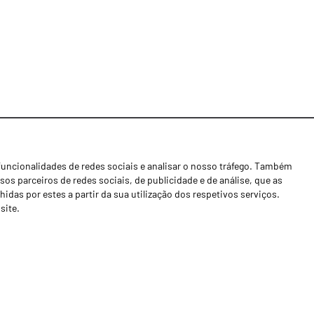
funcionalidades de redes sociais e analisar o nosso tráfego. Também
Notícias
os parceiros de redes sociais, de publicidade e de análise, que as
Concessionários
as por estes a partir da sua utilização dos respetivos serviços.
site.
Contactos
Livro de Reclamações
Política de Privacidade
Canal de Denúncias (RGPC)
Termos e condições