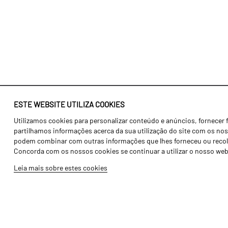
ESTE WEBSITE UTILIZA COOKIES
Utilizamos cookies para personalizar conteúdo e anúncios, fornecer 
Identidade
Agricultura
partilhamos informações acerca da sua utilização do site com os noss
História
Transportes
podem combinar com outras informações que lhes forneceu ou recolhid
Concorda com os nossos cookies se continuar a utilizar o nosso web
Fábrica / Produção
Gama Floresta
Leia mais sobre estes cookies
Recursos Humanos
Gama Vinha
Peças
Opcionais
Galeria de Vídeos