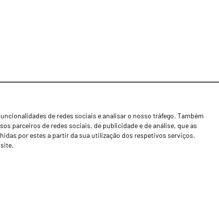
funcionalidades de redes sociais e analisar o nosso tráfego. Também
Notícias
os parceiros de redes sociais, de publicidade e de análise, que as
Concessionários
as por estes a partir da sua utilização dos respetivos serviços.
site.
Contactos
Livro de Reclamações
Política de Privacidade
Canal de Denúncias (RGPC)
Termos e condições