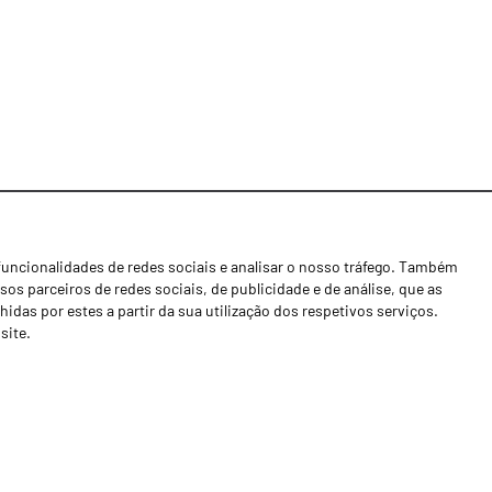
funcionalidades de redes sociais e analisar o nosso tráfego. Também
Notícias
os parceiros de redes sociais, de publicidade e de análise, que as
Concessionários
as por estes a partir da sua utilização dos respetivos serviços.
site.
Contactos
Livro de Reclamações
Política de Privacidade
Canal de Denúncias (RGPC)
Termos e condições