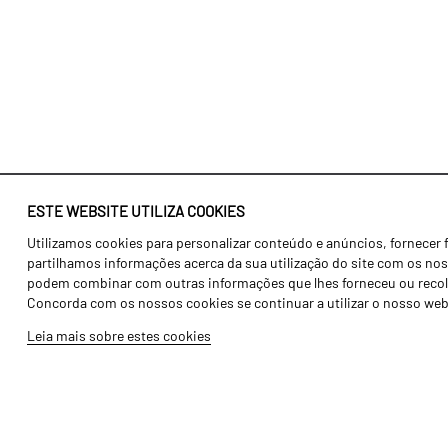
ESTE WEBSITE UTILIZA COOKIES
Utilizamos cookies para personalizar conteúdo e anúncios, fornecer 
Identidade
Agricultura
partilhamos informações acerca da sua utilização do site com os noss
História
Transportes
podem combinar com outras informações que lhes forneceu ou recolhid
Concorda com os nossos cookies se continuar a utilizar o nosso web
Fábrica / Produção
Gama Floresta
Leia mais sobre estes cookies
Recursos Humanos
Gama Vinha
Peças
Opcionais
Galeria de Vídeos