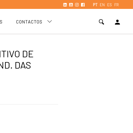
PT
EN
ES
FR
person
S
CONTACTOS
ITIVO DE
ND. DAS