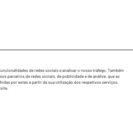
funcionalidades de redes sociais e analisar o nosso tráfego. Também
Notícias
os parceiros de redes sociais, de publicidade e de análise, que as
Concessionários
as por estes a partir da sua utilização dos respetivos serviços.
site.
Contactos
Livro de Reclamações
Política de Privacidade
Canal de Denúncias (RGPC)
Termos e condições