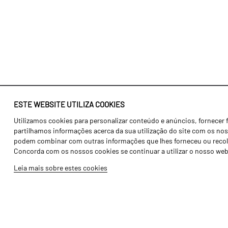
ESTE WEBSITE UTILIZA COOKIES
Utilizamos cookies para personalizar conteúdo e anúncios, fornecer 
Identidade
Agricultura
partilhamos informações acerca da sua utilização do site com os noss
História
Transportes
podem combinar com outras informações que lhes forneceu ou recolhid
Concorda com os nossos cookies se continuar a utilizar o nosso web
Fábrica / Produção
Gama Floresta
Leia mais sobre estes cookies
Recursos Humanos
Gama Vinha
Peças
Opcionais
Galeria de Vídeos