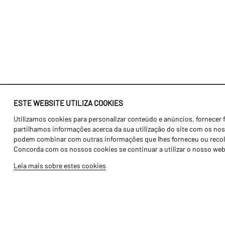
ESTE WEBSITE UTILIZA COOKIES
Utilizamos cookies para personalizar conteúdo e anúncios, fornecer 
Identidade
Agricultura
partilhamos informações acerca da sua utilização do site com os noss
História
Transportes
podem combinar com outras informações que lhes forneceu ou recolhid
Concorda com os nossos cookies se continuar a utilizar o nosso web
Fábrica / Produção
Gama Floresta
Leia mais sobre estes cookies
Recursos Humanos
Gama Vinha
Peças
Opcionais
Galeria de Vídeos