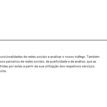
funcionalidades de redes sociais e analisar o nosso tráfego. Também
Notícias
os parceiros de redes sociais, de publicidade e de análise, que as
Concessionários
as por estes a partir da sua utilização dos respetivos serviços.
site.
Contactos
Livro de Reclamações
Política de Privacidade
Canal de Denúncias (RGPC)
Termos e condições