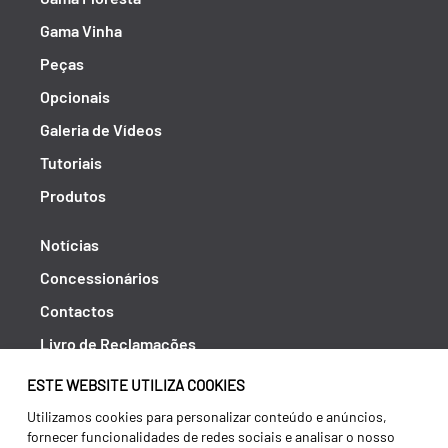
Gama Vinha
Peças
Opcionais
Galeria de Vídeos
Tutoriais
Produtos
Notícias
Concessionários
Contactos
Livro de Reclamações
Política de Privacidade
ESTE WEBSITE UTILIZA COOKIES
Canal de Denúncias (RGPC)
Utilizamos cookies para personalizar conteúdo e anúncios,
fornecer funcionalidades de redes sociais e analisar o nosso
Termos e condições