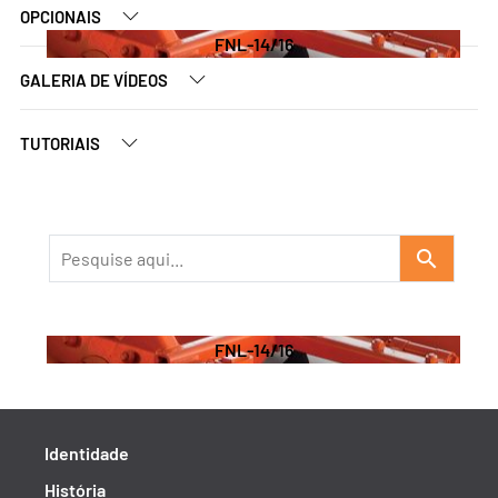
OPCIONAIS
FNL-14/16
GALERIA DE VÍDEOS
TUTORIAIS
search
FNL-14/16
Identidade
História