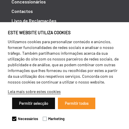
Concessionários
Contactos
Livro de Reclamações
Política de Privacidade
ESTE WEBSITE UTILIZA COOKIES
Canal de Denúncias (RGPC)
Utilizamos cookies para personalizar conteúdo e anúncios,
fornecer funcionalidades de redes sociais e analisar o nosso
Termos e condições
tráfego. Também partilhamos informações acerca da sua
utilização do site com os nossos parceiros de redes sociais, de
publicidade e de análise, que as podem combinar com outras
informações que lhes forneceu ou recolhidas por estes a partir
da sua utilização dos respetivos serviços. Concorda com os
nossos cookies se continuar a utilizar o nosso website.
Leia mais sobre estes cookies
Permitir selecção
Permitir todos
Copyright 2026 ©
Galucho
Necessários
Marketing