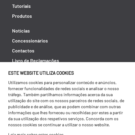
Tutoriais
Produtos
Notícias
Concessionários
Contactos
Livro de Reclamações
Política de Privacidade
ESTE WEBSITE UTILIZA COOKIES
Canal de Denúncias (RGPC)
Utilizamos cookies para personalizar conteúdo e anúncios,
fornecer funcionalidades de redes sociais e analisar o nosso
Termos e condições
tráfego. Também partilhamos informações acerca da sua
utilização do site com os nossos parceiros de redes sociais, de
publicidade e de análise, que as podem combinar com outras
informações que lhes forneceu ou recolhidas por estes a partir
da sua utilização dos respetivos serviços. Concorda com os
nossos cookies se continuar a utilizar o nosso website.
Leia mais sobre estes cookies