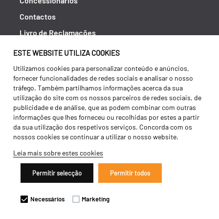
Concessionários
Contactos
Livro de Reclamações
Política de Privacidade
ESTE WEBSITE UTILIZA COOKIES
Canal de Denúncias (RGPC)
Utilizamos cookies para personalizar conteúdo e anúncios,
fornecer funcionalidades de redes sociais e analisar o nosso
Termos e condições
tráfego. Também partilhamos informações acerca da sua
utilização do site com os nossos parceiros de redes sociais, de
publicidade e de análise, que as podem combinar com outras
informações que lhes forneceu ou recolhidas por estes a partir
da sua utilização dos respetivos serviços. Concorda com os
nossos cookies se continuar a utilizar o nosso website.
Leia mais sobre estes cookies
Permitir selecção
Permitir todos
Copyright 2026 ©
Galucho
Necessários
Marketing