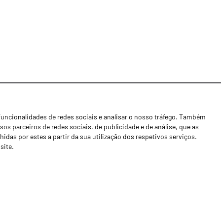
funcionalidades de redes sociais e analisar o nosso tráfego. Também
Notícias
os parceiros de redes sociais, de publicidade e de análise, que as
Concessionários
as por estes a partir da sua utilização dos respetivos serviços.
site.
Contactos
Livro de Reclamações
Política de Privacidade
Canal de Denúncias (RGPC)
Termos e condições