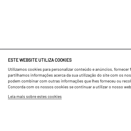
ESTE WEBSITE UTILIZA COOKIES
Utilizamos cookies para personalizar conteúdo e anúncios, fornecer 
Identidade
Agricultura
partilhamos informações acerca da sua utilização do site com os noss
História
Transportes
podem combinar com outras informações que lhes forneceu ou recolhid
Concorda com os nossos cookies se continuar a utilizar o nosso web
Fábrica / Produção
Gama Floresta
Leia mais sobre estes cookies
Recursos Humanos
Gama Vinha
Peças
Opcionais
Galeria de Vídeos