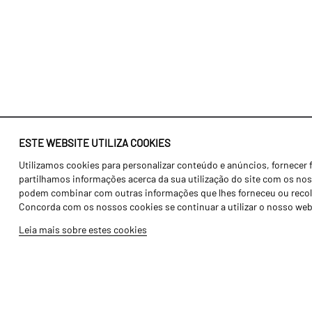
ESTE WEBSITE UTILIZA COOKIES
Utilizamos cookies para personalizar conteúdo e anúncios, fornecer 
Identidade
Agricultura
partilhamos informações acerca da sua utilização do site com os noss
História
Transportes
podem combinar com outras informações que lhes forneceu ou recolhid
Concorda com os nossos cookies se continuar a utilizar o nosso web
Fábrica / Produção
Gama Floresta
Leia mais sobre estes cookies
Recursos Humanos
Gama Vinha
Peças
Opcionais
Galeria de Vídeos