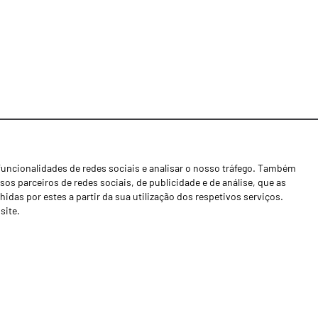
funcionalidades de redes sociais e analisar o nosso tráfego. Também
Notícias
os parceiros de redes sociais, de publicidade e de análise, que as
Concessionários
as por estes a partir da sua utilização dos respetivos serviços.
site.
Contactos
Livro de Reclamações
Política de Privacidade
Canal de Denúncias (RGPC)
Termos e condições