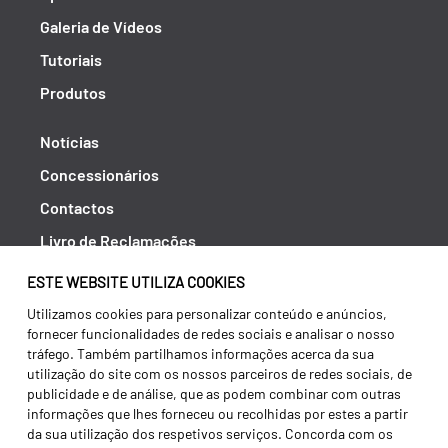
Galeria de Vídeos
Tutoriais
Produtos
Notícias
Concessionários
Contactos
Livro de Reclamações
Política de Privacidade
ESTE WEBSITE UTILIZA COOKIES
Canal de Denúncias (RGPC)
Utilizamos cookies para personalizar conteúdo e anúncios,
fornecer funcionalidades de redes sociais e analisar o nosso
Termos e condições
tráfego. Também partilhamos informações acerca da sua
utilização do site com os nossos parceiros de redes sociais, de
publicidade e de análise, que as podem combinar com outras
informações que lhes forneceu ou recolhidas por estes a partir
da sua utilização dos respetivos serviços. Concorda com os