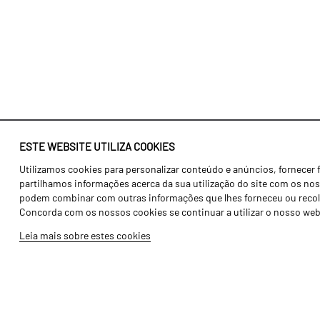
ESTE WEBSITE UTILIZA COOKIES
Utilizamos cookies para personalizar conteúdo e anúncios, fornecer 
Identidade
Agricultura
partilhamos informações acerca da sua utilização do site com os noss
História
Transportes
podem combinar com outras informações que lhes forneceu ou recolhid
Concorda com os nossos cookies se continuar a utilizar o nosso web
Fábrica / Produção
Gama Floresta
Leia mais sobre estes cookies
Recursos Humanos
Gama Vinha
Peças
Opcionais
Galeria de Vídeos