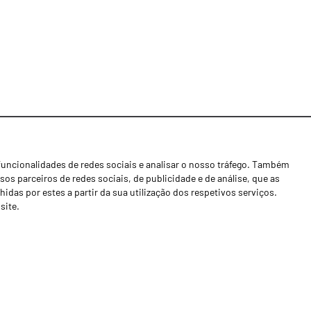
funcionalidades de redes sociais e analisar o nosso tráfego. Também
Notícias
os parceiros de redes sociais, de publicidade e de análise, que as
Concessionários
as por estes a partir da sua utilização dos respetivos serviços.
site.
Contactos
Livro de Reclamações
Política de Privacidade
Canal de Denúncias (RGPC)
Termos e condições