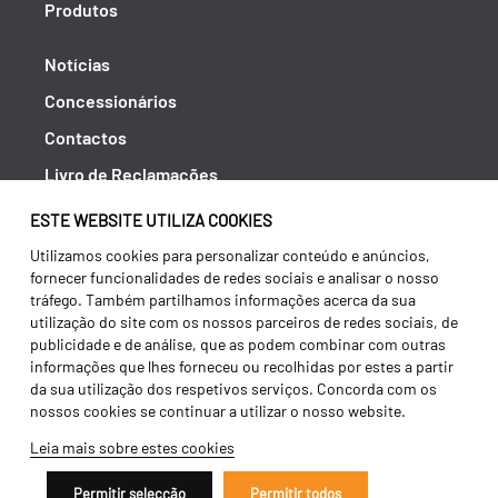
Produtos
Notícias
Concessionários
Contactos
Livro de Reclamações
Política de Privacidade
ESTE WEBSITE UTILIZA COOKIES
Canal de Denúncias (RGPC)
Utilizamos cookies para personalizar conteúdo e anúncios,
fornecer funcionalidades de redes sociais e analisar o nosso
Termos e condições
tráfego. Também partilhamos informações acerca da sua
utilização do site com os nossos parceiros de redes sociais, de
publicidade e de análise, que as podem combinar com outras
informações que lhes forneceu ou recolhidas por estes a partir
da sua utilização dos respetivos serviços. Concorda com os
nossos cookies se continuar a utilizar o nosso website.
Leia mais sobre estes cookies
Permitir selecção
Permitir todos