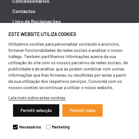
Concessionários
Contactos
Livro de Reclamações
Política de Privacidade
ESTE WEBSITE UTILIZA COOKIES
Canal de Denúncias (RGPC)
Utilizamos cookies para personalizar conteúdo e anúncios,
fornecer funcionalidades de redes sociais e analisar o nosso
Termos e condições
tráfego. Também partilhamos informações acerca da sua
utilização do site com os nossos parceiros de redes sociais, de
publicidade e de análise, que as podem combinar com outras
informações que lhes forneceu ou recolhidas por estes a partir
da sua utilização dos respetivos serviços. Concorda com os
nossos cookies se continuar a utilizar o nosso website.
Leia mais sobre estes cookies
Permitir selecção
Permitir todos
Copyright 2026 ©
Galucho
Necessários
Marketing