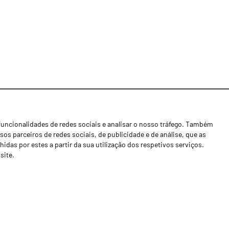
funcionalidades de redes sociais e analisar o nosso tráfego. Também
Notícias
os parceiros de redes sociais, de publicidade e de análise, que as
Concessionários
as por estes a partir da sua utilização dos respetivos serviços.
site.
Contactos
Livro de Reclamações
Política de Privacidade
Canal de Denúncias (RGPC)
Termos e condições