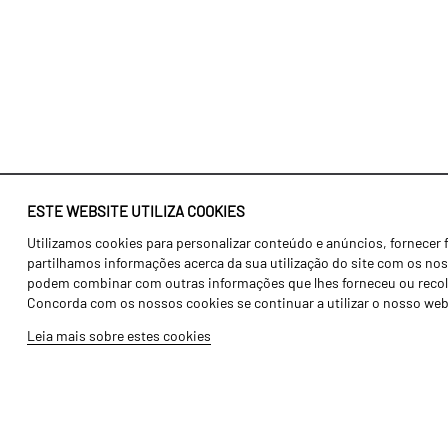
ESTE WEBSITE UTILIZA COOKIES
Utilizamos cookies para personalizar conteúdo e anúncios, fornecer 
Identidade
Agricultura
partilhamos informações acerca da sua utilização do site com os noss
História
Transportes
podem combinar com outras informações que lhes forneceu ou recolhid
Concorda com os nossos cookies se continuar a utilizar o nosso web
Fábrica / Produção
Gama Floresta
Leia mais sobre estes cookies
Recursos Humanos
Gama Vinha
Peças
Opcionais
Galeria de Vídeos