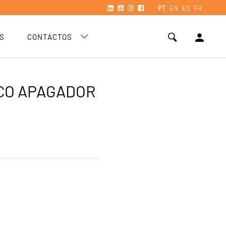
PT
EN
ES
FR
person
S
CONTACTOS
SCO APAGADOR