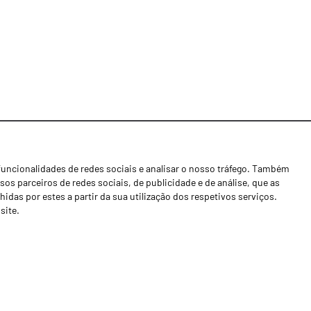
funcionalidades de redes sociais e analisar o nosso tráfego. Também
Notícias
os parceiros de redes sociais, de publicidade e de análise, que as
Concessionários
as por estes a partir da sua utilização dos respetivos serviços.
site.
Contactos
Livro de Reclamações
Política de Privacidade
Canal de Denúncias (RGPC)
Termos e condições