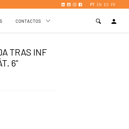
PT
EN
ES
FR
person
S
CONTACTOS
DA TRAS INF
T. 6"