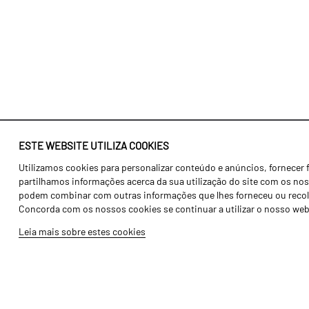
ESTE WEBSITE UTILIZA COOKIES
Utilizamos cookies para personalizar conteúdo e anúncios, fornecer 
Identidade
Agricultura
partilhamos informações acerca da sua utilização do site com os noss
História
Transportes
podem combinar com outras informações que lhes forneceu ou recolhid
Concorda com os nossos cookies se continuar a utilizar o nosso web
Fábrica / Produção
Gama Floresta
Leia mais sobre estes cookies
Recursos Humanos
Gama Vinha
Peças
Opcionais
Galeria de Vídeos