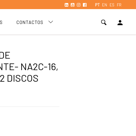
PT
EN
ES
FR
person
S
CONTACTOS
DE
TE- NA2C-16,
 22 DISCOS