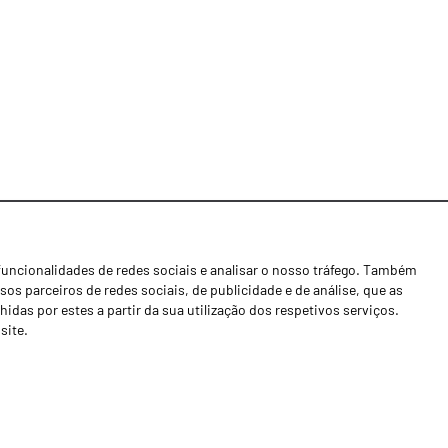
funcionalidades de redes sociais e analisar o nosso tráfego. Também
Notícias
os parceiros de redes sociais, de publicidade e de análise, que as
Concessionários
as por estes a partir da sua utilização dos respetivos serviços.
site.
Contactos
Livro de Reclamações
Política de Privacidade
Canal de Denúncias (RGPC)