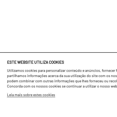
ESTE WEBSITE UTILIZA COOKIES
Utilizamos cookies para personalizar conteúdo e anúncios, fornecer 
Identidade
Agricultura
partilhamos informações acerca da sua utilização do site com os noss
História
Transportes
podem combinar com outras informações que lhes forneceu ou recolhid
Concorda com os nossos cookies se continuar a utilizar o nosso web
Fábrica / Produção
Gama Floresta
Leia mais sobre estes cookies
Recursos Humanos
Gama Vinha
Peças
Opcionais