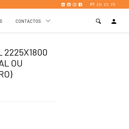
PT
EN
ES
FR
person
S
CONTACTOS
 2225X1800
AL OU
RO)