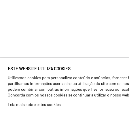
ESTE WEBSITE UTILIZA COOKIES
Utilizamos cookies para personalizar conteúdo e anúncios, fornecer 
Identidade
Agricultura
partilhamos informações acerca da sua utilização do site com os noss
História
Transportes
podem combinar com outras informações que lhes forneceu ou recolhid
Concorda com os nossos cookies se continuar a utilizar o nosso web
Fábrica / Produção
Gama Floresta
Leia mais sobre estes cookies
Recursos Humanos
Gama Vinha
Peças
Opcionais