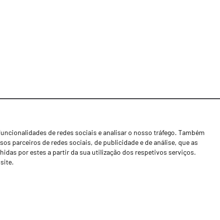
funcionalidades de redes sociais e analisar o nosso tráfego. Também
Notícias
os parceiros de redes sociais, de publicidade e de análise, que as
Concessionários
as por estes a partir da sua utilização dos respetivos serviços.
site.
Contactos
Livro de Reclamações
Política de Privacidade
Canal de Denúncias (RGPC)