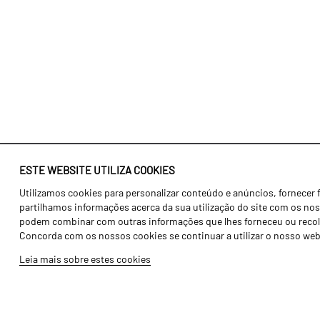
ESTE WEBSITE UTILIZA COOKIES
Utilizamos cookies para personalizar conteúdo e anúncios, fornecer 
Identidade
Agricultura
partilhamos informações acerca da sua utilização do site com os noss
História
Transportes
podem combinar com outras informações que lhes forneceu ou recolhid
Concorda com os nossos cookies se continuar a utilizar o nosso web
Fábrica / Produção
Gama Floresta
Leia mais sobre estes cookies
Recursos Humanos
Gama Vinha
Peças
Opcionais