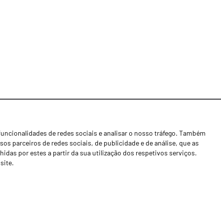
funcionalidades de redes sociais e analisar o nosso tráfego. Também
Notícias
os parceiros de redes sociais, de publicidade e de análise, que as
Concessionários
as por estes a partir da sua utilização dos respetivos serviços.
site.
Contactos
Livro de Reclamações
Política de Privacidade
Canal de Denúncias (RGPC)