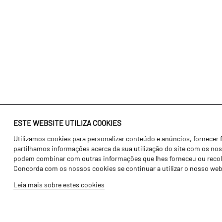
ESTE WEBSITE UTILIZA COOKIES
Utilizamos cookies para personalizar conteúdo e anúncios, fornecer 
Identidade
Agricultura
partilhamos informações acerca da sua utilização do site com os noss
História
Transportes
podem combinar com outras informações que lhes forneceu ou recolhid
Concorda com os nossos cookies se continuar a utilizar o nosso web
Fábrica / Produção
Gama Floresta
Leia mais sobre estes cookies
Recursos Humanos
Gama Vinha
Peças
Opcionais