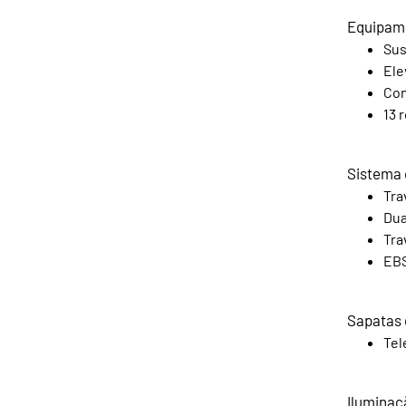
Equipam
Sus
Ele
Con
13 
Sistema
Tra
Dua
Tra
EBS
Sapatas 
Tel
Iluminaç