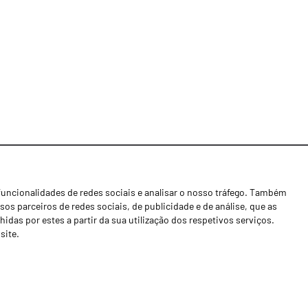
funcionalidades de redes sociais e analisar o nosso tráfego. Também
Notícias
os parceiros de redes sociais, de publicidade e de análise, que as
Concessionários
as por estes a partir da sua utilização dos respetivos serviços.
site.
Contactos
Livro de Reclamações
Política de Privacidade
Canal de Denúncias (RGPC)