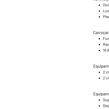
Doi
Luz
Pla
Carroçar
Fun
Ram
16 
Equipame
2 c
2 c
Equipam
Sup
Dep