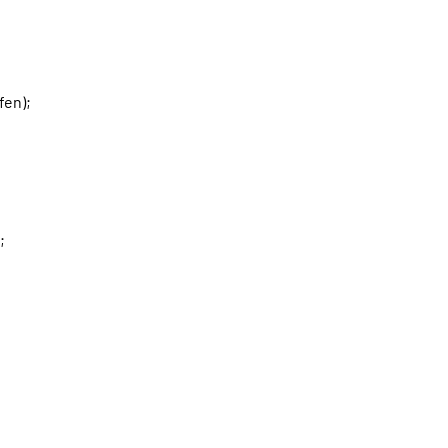
fen);
;