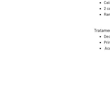
Cai
2 c
Ram
Tratamen
D
ec
Pri
Ac