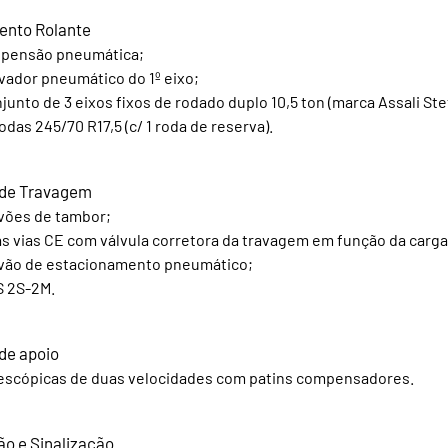
ento Rolante
pensão pneumática;
vador pneumático do 1º eixo;
junto de 3 eixos fixos de rodado duplo 10,5 ton (marca Assali Ste
rodas 245/70 R17,5 (c/ 1 roda de reserva).
 de Travagem
vões de tambor;
s vias CE com válvula corretora da travagem em função da carga
vão de estacionamento pneumático;
 2S-2M.
de apoio
escópicas de duas velocidades com patins compensadores.
ão e Sinalização