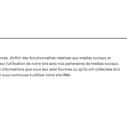
ces, d'offrir des fonctionnalités relatives aux médias sociaux et
Nouvelles
ur l'utilisation de notre site avec nos partenaires de médias sociaux,
Contactos
s informations que vous leur avez fournies ou qu'ils ont collectées lors
i vous continuez à utiliser notre site Web.
Cahiers de doléances
Shipping returns
Politique de Privacité
Termes et conditions