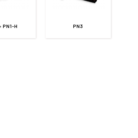
+ PN1-H
PN3