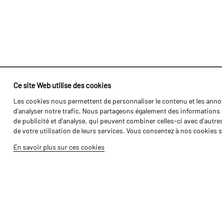
Ce site Web utilise des cookies
Les cookies nous permettent de personnaliser le contenu et les annon
Identité
Agriculture
d'analyser notre trafic. Nous partageons également des informations s
Histoire
Transports
de publicité et d'analyse, qui peuvent combiner celles-ci avec d'autre
de votre utilisation de leurs services. Vous consentez à nos cookies s
Usine / Production
Gamme Forét
En savoir plus sur ces cookies
Ressources Humaines
Gamme Vigne
Pièces
Galerie de Vidéos
Tutoriels
Produits