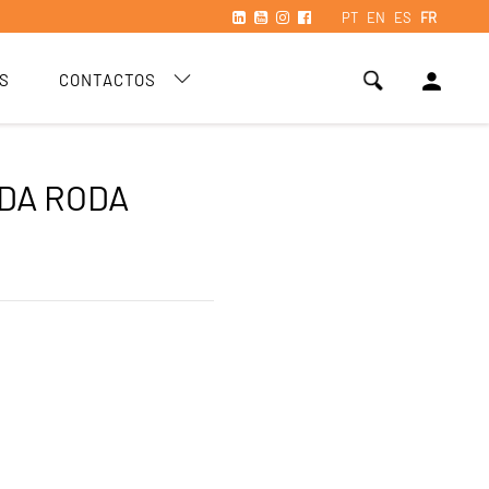
PT
EN
ES
FR
person
S
CONTACTOS
DA RODA