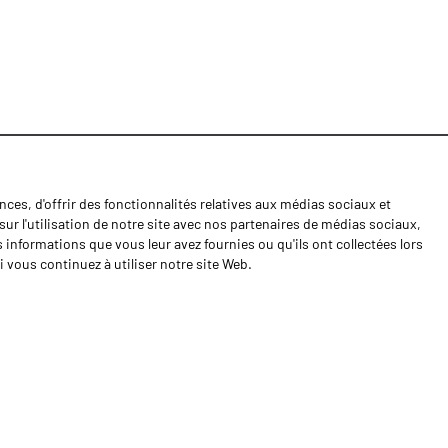
ces, d'offrir des fonctionnalités relatives aux médias sociaux et
Nouvelles
ur l'utilisation de notre site avec nos partenaires de médias sociaux,
Contactos
s informations que vous leur avez fournies ou qu'ils ont collectées lors
i vous continuez à utiliser notre site Web.
Cahiers de doléances
Shipping returns
Politique de Privacité
Termes et conditions