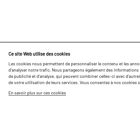
Ce site Web utilise des cookies
Les cookies nous permettent de personnaliser le contenu et les annon
Identité
Agriculture
d'analyser notre trafic. Nous partageons également des informations s
Histoire
Transports
de publicité et d'analyse, qui peuvent combiner celles-ci avec d'autre
de votre utilisation de leurs services. Vous consentez à nos cookies s
Usine / Production
Gamme Forét
En savoir plus sur ces cookies
Ressources Humaines
Gamme Vigne
Pièces
Galerie de Vidéos
Tutoriels
Produits