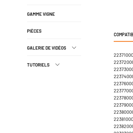
GAMME VIGNE
PIÈCES
COMPATIB
GALERIE DE VIDÉOS
22371000
22372000
TUTORIELS
22373000
22374000
22376000
22377000
22378000
22379000
22380000
223810001
22382000