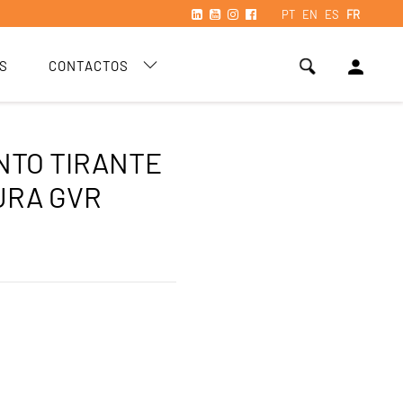
PT
EN
ES
FR
person
S
CONTACTOS
TO TIRANTE
URA GVR