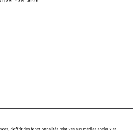
 | GVL - GVL 36-26
ces, d'offrir des fonctionnalités relatives aux médias sociaux et
Nouvelles