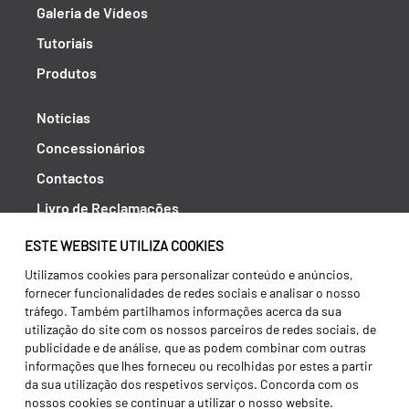
Galeria de Vídeos
Tutoriais
Produtos
Notícias
Concessionários
Contactos
Livro de Reclamações
Política de Privacidade
ESTE WEBSITE UTILIZA COOKIES
Canal de Denúncias (RGPC)
Utilizamos cookies para personalizar conteúdo e anúncios,
fornecer funcionalidades de redes sociais e analisar o nosso
Termos e condições
tráfego. Também partilhamos informações acerca da sua
utilização do site com os nossos parceiros de redes sociais, de
publicidade e de análise, que as podem combinar com outras
informações que lhes forneceu ou recolhidas por estes a partir
da sua utilização dos respetivos serviços. Concorda com os
nossos cookies se continuar a utilizar o nosso website.