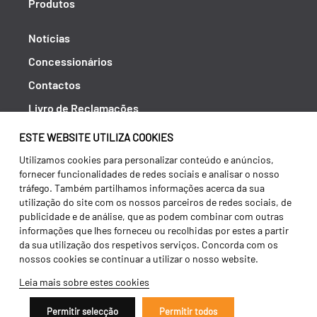
Produtos
Notícias
Concessionários
Contactos
Livro de Reclamações
Política de Privacidade
ESTE WEBSITE UTILIZA COOKIES
Canal de Denúncias (RGPC)
Utilizamos cookies para personalizar conteúdo e anúncios,
fornecer funcionalidades de redes sociais e analisar o nosso
Termos e condições
tráfego. Também partilhamos informações acerca da sua
utilização do site com os nossos parceiros de redes sociais, de
publicidade e de análise, que as podem combinar com outras
informações que lhes forneceu ou recolhidas por estes a partir
da sua utilização dos respetivos serviços. Concorda com os
nossos cookies se continuar a utilizar o nosso website.
Leia mais sobre estes cookies
Permitir selecção
Permitir todos