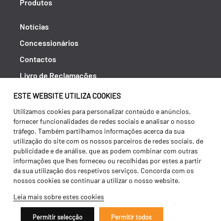
Produtos
Notícias
Concessionários
Contactos
Livro de Reclamações
Política de Privacidade
ESTE WEBSITE UTILIZA COOKIES
Canal de Denúncias (RGPC)
Utilizamos cookies para personalizar conteúdo e anúncios,
fornecer funcionalidades de redes sociais e analisar o nosso
Termos e condições
tráfego. Também partilhamos informações acerca da sua
utilização do site com os nossos parceiros de redes sociais, de
publicidade e de análise, que as podem combinar com outras
informações que lhes forneceu ou recolhidas por estes a partir
da sua utilização dos respetivos serviços. Concorda com os
nossos cookies se continuar a utilizar o nosso website.
Leia mais sobre estes cookies
Permitir selecção
Permitir todos