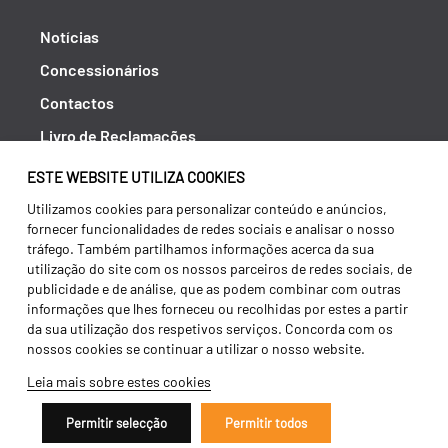
Notícias
Concessionários
Contactos
Livro de Reclamações
Política de Privacidade
ESTE WEBSITE UTILIZA COOKIES
Canal de Denúncias (RGPC)
Utilizamos cookies para personalizar conteúdo e anúncios,
fornecer funcionalidades de redes sociais e analisar o nosso
Termos e condições
tráfego. Também partilhamos informações acerca da sua
utilização do site com os nossos parceiros de redes sociais, de
publicidade e de análise, que as podem combinar com outras
informações que lhes forneceu ou recolhidas por estes a partir
da sua utilização dos respetivos serviços. Concorda com os
nossos cookies se continuar a utilizar o nosso website.
Leia mais sobre estes cookies
Permitir selecção
Permitir todos
Copyright 2026 ©
Galucho