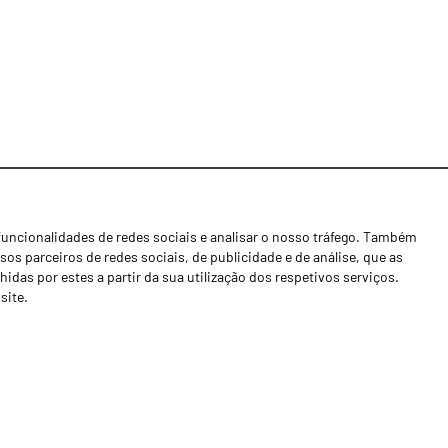
funcionalidades de redes sociais e analisar o nosso tráfego. Também
Notícias
os parceiros de redes sociais, de publicidade e de análise, que as
Concessionários
as por estes a partir da sua utilização dos respetivos serviços.
site.
Contactos
Livro de Reclamações
Política de Privacidade
Canal de Denúncias (RGPC)
Termos e condições