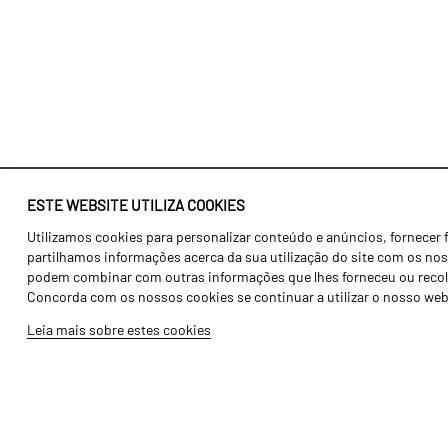
ESTE WEBSITE UTILIZA COOKIES
Utilizamos cookies para personalizar conteúdo e anúncios, fornecer 
Identidade
Agricultura
partilhamos informações acerca da sua utilização do site com os noss
História
Transportes
podem combinar com outras informações que lhes forneceu ou recolhid
Concorda com os nossos cookies se continuar a utilizar o nosso web
Fábrica / Produção
Gama Floresta
Leia mais sobre estes cookies
Recursos Humanos
Gama Vinha
Peças
Opcionais
Galeria de Vídeos