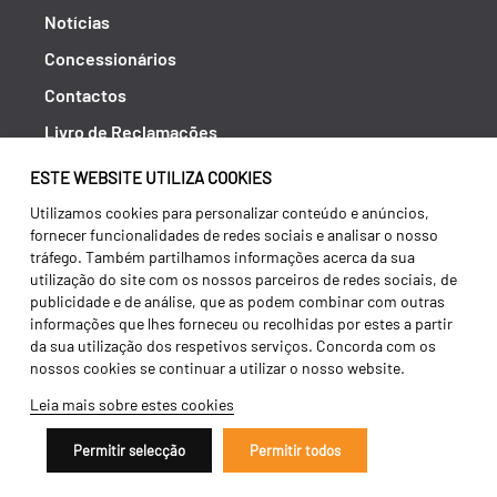
Notícias
Concessionários
Contactos
Livro de Reclamações
Política de Privacidade
ESTE WEBSITE UTILIZA COOKIES
Canal de Denúncias (RGPC)
Utilizamos cookies para personalizar conteúdo e anúncios,
fornecer funcionalidades de redes sociais e analisar o nosso
Termos e condições
tráfego. Também partilhamos informações acerca da sua
utilização do site com os nossos parceiros de redes sociais, de
publicidade e de análise, que as podem combinar com outras
informações que lhes forneceu ou recolhidas por estes a partir
da sua utilização dos respetivos serviços. Concorda com os
nossos cookies se continuar a utilizar o nosso website.
Leia mais sobre estes cookies
Permitir selecção
Permitir todos
Copyright 2026 ©
Galucho