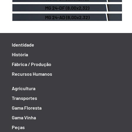
MG 24-DF (8,00x2,32)
MG 24-AD (8,00x2,32)
Identidade
História
Fábrica / Produção
Recursos Humanos
Agricultura
Transportes
Gama Floresta
Gama Vinha
Peças