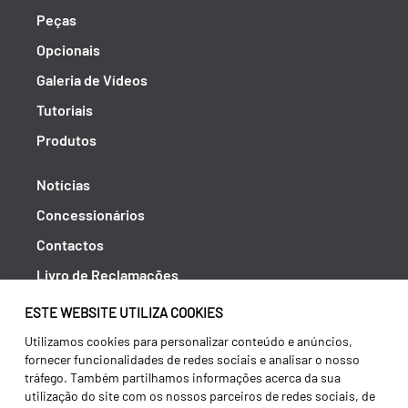
Peças
Opcionais
Galeria de Vídeos
Tutoriais
Produtos
Notícias
Concessionários
Contactos
Livro de Reclamações
Política de Privacidade
ESTE WEBSITE UTILIZA COOKIES
Canal de Denúncias (RGPC)
Utilizamos cookies para personalizar conteúdo e anúncios,
fornecer funcionalidades de redes sociais e analisar o nosso
Termos e condições
tráfego. Também partilhamos informações acerca da sua
utilização do site com os nossos parceiros de redes sociais, de