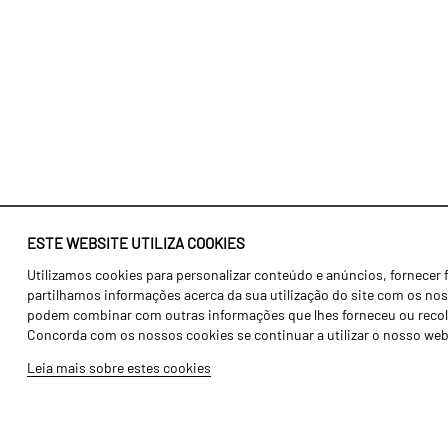
ESTE WEBSITE UTILIZA COOKIES
Utilizamos cookies para personalizar conteúdo e anúncios, fornecer 
Identidade
Agricultura
partilhamos informações acerca da sua utilização do site com os noss
História
Transportes
podem combinar com outras informações que lhes forneceu ou recolhid
Concorda com os nossos cookies se continuar a utilizar o nosso web
Fábrica / Produção
Gama Floresta
Leia mais sobre estes cookies
Recursos Humanos
Gama Vinha
Peças
Opcionais