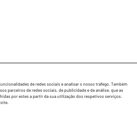
funcionalidades de redes sociais e analisar o nosso tráfego. Também
Notícias
os parceiros de redes sociais, de publicidade e de análise, que as
Concessionários
as por estes a partir da sua utilização dos respetivos serviços.
site.
Contactos
Livro de Reclamações
Política de Privacidade
Canal de Denúncias (RGPC)