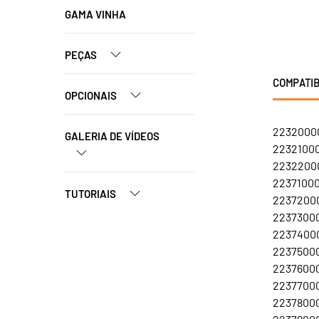
GAMA VINHA
PEÇAS
COMPATIB
OPCIONAIS
22320000
GALERIA DE VÍDEOS
22321000
22322000
22371000
TUTORIAIS
22372000
22373000
22374000
22375000
22376000
22377000
22378000