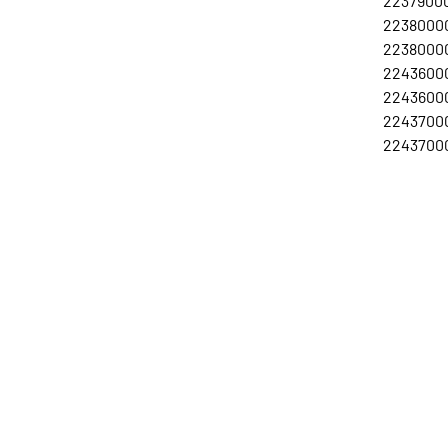
22379000
22380000
22380000
22436000
22436000
22437000
22437000