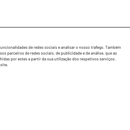
funcionalidades de redes sociais e analisar o nosso tráfego. Também
Notícias
os parceiros de redes sociais, de publicidade e de análise, que as
Concessionários
as por estes a partir da sua utilização dos respetivos serviços.
site.
Contactos
Livro de Reclamações
Política de Privacidade
Canal de Denúncias (RGPC)
Termos e condições