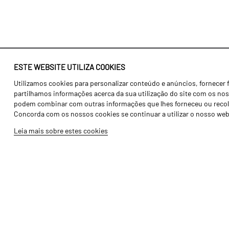
ESTE WEBSITE UTILIZA COOKIES
Utilizamos cookies para personalizar conteúdo e anúncios, fornecer 
Identidade
Agricultura
partilhamos informações acerca da sua utilização do site com os noss
História
Transportes
podem combinar com outras informações que lhes forneceu ou recolhid
Concorda com os nossos cookies se continuar a utilizar o nosso web
Fábrica / Produção
Gama Floresta
Leia mais sobre estes cookies
Recursos Humanos
Gama Vinha
Peças
Opcionais
Galeria de Vídeos
Tutoriais
Produtos