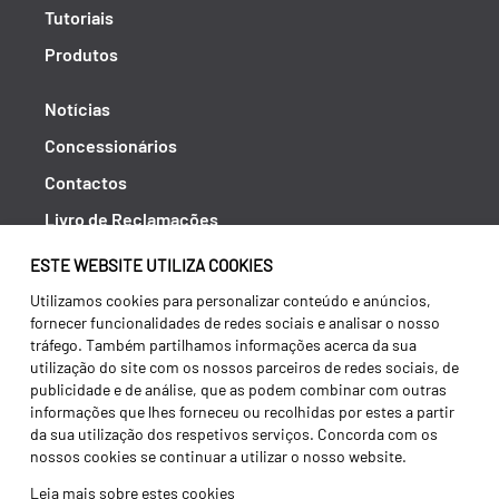
Tutoriais
Produtos
Notícias
Concessionários
Contactos
Livro de Reclamações
Política de Privacidade
ESTE WEBSITE UTILIZA COOKIES
Canal de Denúncias (RGPC)
Utilizamos cookies para personalizar conteúdo e anúncios,
fornecer funcionalidades de redes sociais e analisar o nosso
Termos e condições
tráfego. Também partilhamos informações acerca da sua
utilização do site com os nossos parceiros de redes sociais, de
publicidade e de análise, que as podem combinar com outras
informações que lhes forneceu ou recolhidas por estes a partir
da sua utilização dos respetivos serviços. Concorda com os
nossos cookies se continuar a utilizar o nosso website.
Leia mais sobre estes cookies