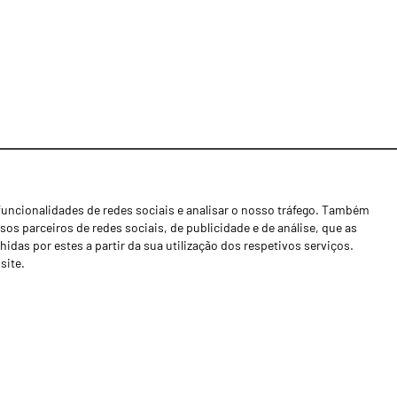
funcionalidades de redes sociais e analisar o nosso tráfego. Também
Notícias
os parceiros de redes sociais, de publicidade e de análise, que as
Concessionários
as por estes a partir da sua utilização dos respetivos serviços.
site.
Contactos
Livro de Reclamações
Política de Privacidade
Canal de Denúncias (RGPC)
Termos e condições