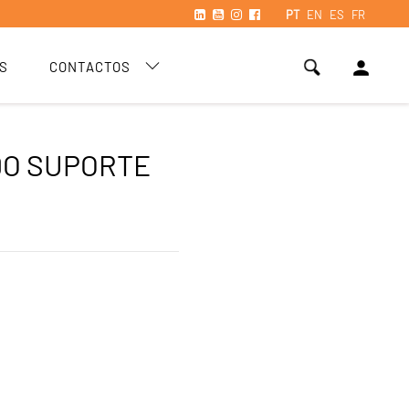
PT
EN
ES
FR
person
S
CONTACTOS
DO SUPORTE