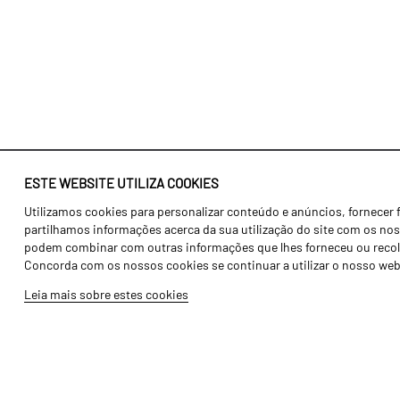
ESTE WEBSITE UTILIZA COOKIES
Utilizamos cookies para personalizar conteúdo e anúncios, fornecer 
Identidade
Agricultura
partilhamos informações acerca da sua utilização do site com os noss
História
Transportes
podem combinar com outras informações que lhes forneceu ou recolhid
Concorda com os nossos cookies se continuar a utilizar o nosso web
Fábrica / Produção
Gama Floresta
Leia mais sobre estes cookies
Recursos Humanos
Gama Vinha
Peças
Opcionais
Galeria de Vídeos