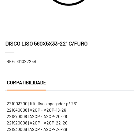
DISCO LISO 560X5X33-22" C/FURO
REF: 811022259
COMPATIBILIDADE
221003200 | Kit disco apagador p/ 26”
221840008 | A2CP - A2CP-18-26
221870008 | A2CP - A2CP-20-26
221920008 | A2CP - A2CP-22-26
221930008 | A2CP - A2CP-24-26