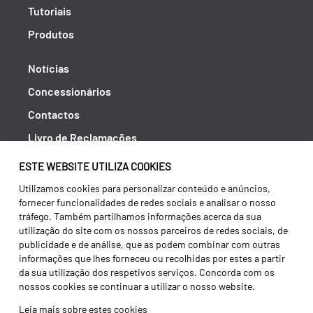
Tutoriais
Produtos
Notícias
Concessionários
Contactos
Livro de Reclamações
Política de Privacidade
ESTE WEBSITE UTILIZA COOKIES
Canal de Denúncias (RGPC)
Utilizamos cookies para personalizar conteúdo e anúncios,
fornecer funcionalidades de redes sociais e analisar o nosso
Termos e condições
tráfego. Também partilhamos informações acerca da sua
utilização do site com os nossos parceiros de redes sociais, de
publicidade e de análise, que as podem combinar com outras
informações que lhes forneceu ou recolhidas por estes a partir
da sua utilização dos respetivos serviços. Concorda com os
nossos cookies se continuar a utilizar o nosso website.
Leia mais sobre estes cookies