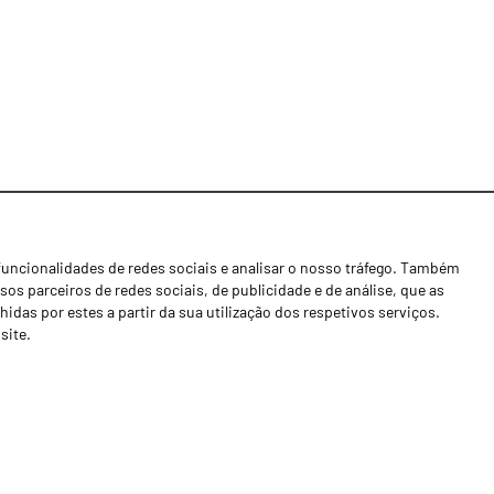
funcionalidades de redes sociais e analisar o nosso tráfego. Também
Notícias
os parceiros de redes sociais, de publicidade e de análise, que as
Concessionários
as por estes a partir da sua utilização dos respetivos serviços.
site.
Contactos
Livro de Reclamações
Política de Privacidade
Canal de Denúncias (RGPC)
Termos e condições