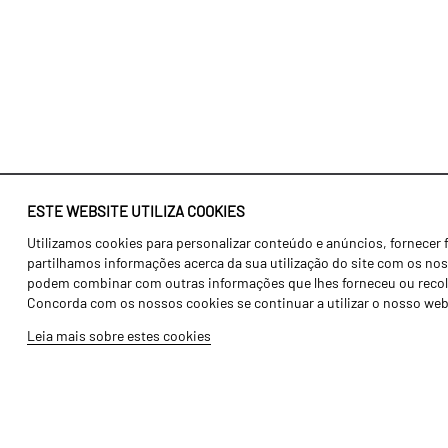
ESTE WEBSITE UTILIZA COOKIES
Utilizamos cookies para personalizar conteúdo e anúncios, fornecer 
Identidade
Agricultura
partilhamos informações acerca da sua utilização do site com os noss
História
Transportes
podem combinar com outras informações que lhes forneceu ou recolhid
Concorda com os nossos cookies se continuar a utilizar o nosso web
Fábrica / Produção
Gama Floresta
Leia mais sobre estes cookies
Recursos Humanos
Gama Vinha
Peças
Opcionais
Galeria de Vídeos