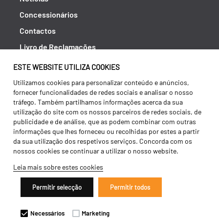
Concessionários
Contactos
Livro de Reclamações
Política de Privacidade
ESTE WEBSITE UTILIZA COOKIES
Canal de Denúncias (RGPC)
Utilizamos cookies para personalizar conteúdo e anúncios,
fornecer funcionalidades de redes sociais e analisar o nosso
Termos e condições
tráfego. Também partilhamos informações acerca da sua
utilização do site com os nossos parceiros de redes sociais, de
publicidade e de análise, que as podem combinar com outras
informações que lhes forneceu ou recolhidas por estes a partir
da sua utilização dos respetivos serviços. Concorda com os
nossos cookies se continuar a utilizar o nosso website.
Leia mais sobre estes cookies
Permitir selecção
Permitir todos
Copyright 2026 ©
Galucho
Necessários
Marketing