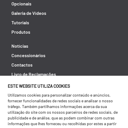
Opcionais
Galeria de Vídeos
Tutoriais
Produtos
Notícias
Concessionários
Contactos
Livro de Reclamações
Política de Privacidade
ESTE WEBSITE UTILIZA COOKIES
Canal de Denúncias (RGPC)
Utilizamos cookies para personalizar conteúdo e anúncios,
fornecer funcionalidades de redes sociais e analisar o nosso
Termos e condições
tráfego. Também partilhamos informações acerca da sua
utilização do site com os nossos parceiros de redes sociais, de
publicidade e de análise, que as podem combinar com outras
informações que lhes forneceu ou recolhidas por estes a partir