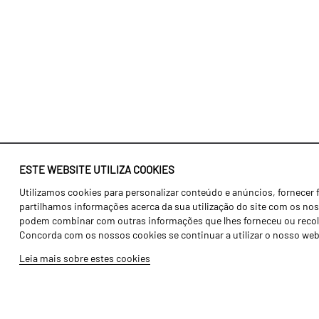
ESTE WEBSITE UTILIZA COOKIES
Utilizamos cookies para personalizar conteúdo e anúncios, fornecer 
Identidade
Agricultura
partilhamos informações acerca da sua utilização do site com os noss
História
Transportes
podem combinar com outras informações que lhes forneceu ou recolhid
Concorda com os nossos cookies se continuar a utilizar o nosso web
Fábrica / Produção
Gama Floresta
Leia mais sobre estes cookies
Recursos Humanos
Gama Vinha
Peças
Opcionais