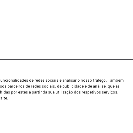
funcionalidades de redes sociais e analisar o nosso tráfego. Também
Notícias
os parceiros de redes sociais, de publicidade e de análise, que as
Concessionários
as por estes a partir da sua utilização dos respetivos serviços.
site.
Contactos
Livro de Reclamações
Política de Privacidade
Canal de Denúncias (RGPC)