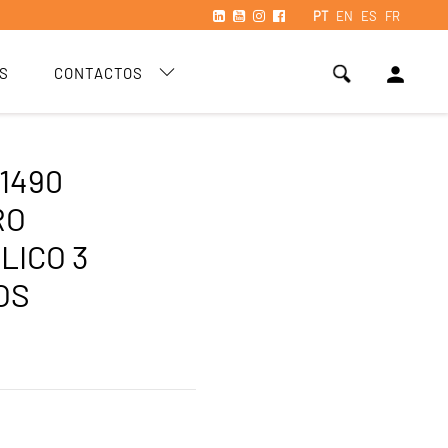
PT
EN
ES
FR
person
S
CONTACTOS
-1490
RO
LICO 3
OS