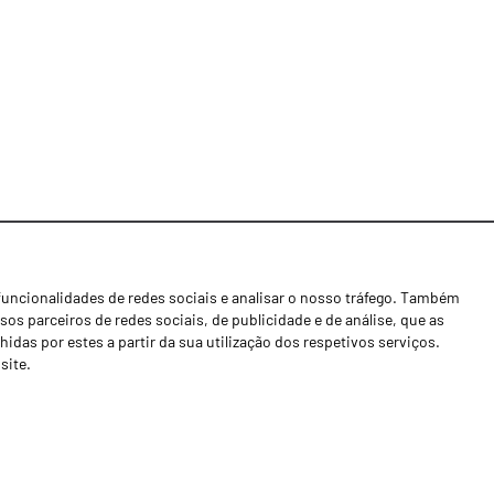
funcionalidades de redes sociais e analisar o nosso tráfego. Também
Notícias
os parceiros de redes sociais, de publicidade e de análise, que as
Concessionários
as por estes a partir da sua utilização dos respetivos serviços.
site.
Contactos
Livro de Reclamações
Política de Privacidade
Canal de Denúncias (RGPC)