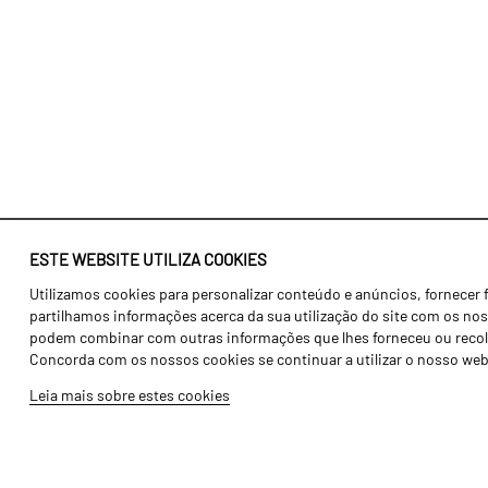
ESTE WEBSITE UTILIZA COOKIES
Utilizamos cookies para personalizar conteúdo e anúncios, fornecer 
Identidade
Agricultura
partilhamos informações acerca da sua utilização do site com os noss
História
Transportes
podem combinar com outras informações que lhes forneceu ou recolhid
Concorda com os nossos cookies se continuar a utilizar o nosso web
Fábrica / Produção
Gama Floresta
Leia mais sobre estes cookies
Recursos Humanos
Gama Vinha
Peças
Opcionais