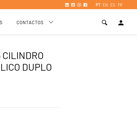
PT
EN
ES
FR
person
S
CONTACTOS
5 CILINDRO
LICO DUPLO