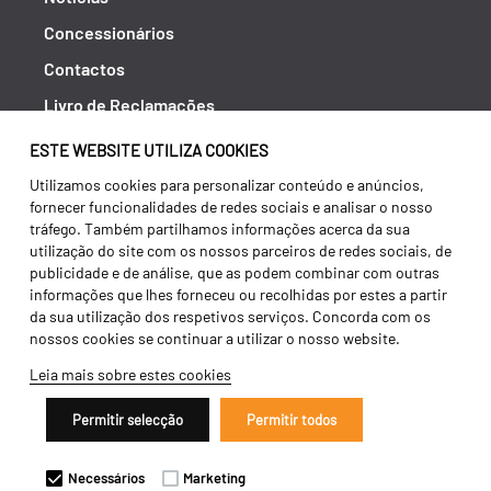
Concessionários
Contactos
Livro de Reclamações
Política de Privacidade
ESTE WEBSITE UTILIZA COOKIES
Canal de Denúncias (RGPC)
Utilizamos cookies para personalizar conteúdo e anúncios,
fornecer funcionalidades de redes sociais e analisar o nosso
Termos e condições
tráfego. Também partilhamos informações acerca da sua
utilização do site com os nossos parceiros de redes sociais, de
publicidade e de análise, que as podem combinar com outras
informações que lhes forneceu ou recolhidas por estes a partir
da sua utilização dos respetivos serviços. Concorda com os
nossos cookies se continuar a utilizar o nosso website.
Leia mais sobre estes cookies
Permitir selecção
Permitir todos
Copyright 2026 ©
Galucho
Necessários
Marketing