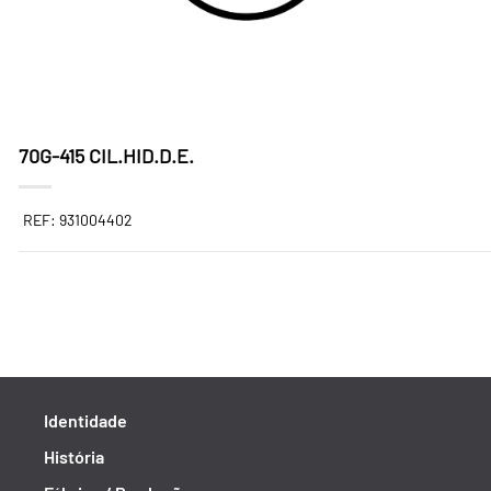
70G-415 CIL.HID.D.E.
REF: 931004402
Identidade
História