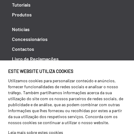
Tutoriais
Produtos
Notícias
Concessionários
Contactos
Livro de Reclamações
Política de Privacidade
ESTE WEBSITE UTILIZA COOKIES
Canal de Denúncias (RGPC)
Utilizamos cookies para personalizar conteúdo e anúncios,
fornecer funcionalidades de redes sociais e analisar o nosso
Termos e condições
tráfego. Também partilhamos informações acerca da sua
utilização do site com os nossos parceiros de redes sociais, de
publicidade e de análise, que as podem combinar com outras
informações que lhes forneceu ou recolhidas por estes a partir
da sua utilização dos respetivos serviços. Concorda com os
nossos cookies se continuar a utilizar o nosso website.
Leia mais sobre estes cookies