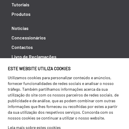
Tutoriais
Produtos
Notícias
Concessionários
Contactos
Livro de Reclamações
Política de Privacidade
ESTE WEBSITE UTILIZA COOKIES
Canal de Denúncias (RGPC)
Utilizamos cookies para personalizar conteúdo e anúncios,
fornecer funcionalidades de redes sociais e analisar o nosso
Termos e condições
tráfego. Também partilhamos informações acerca da sua
utilização do site com os nossos parceiros de redes sociais, de
publicidade e de análise, que as podem combinar com outras
informações que lhes forneceu ou recolhidas por estes a partir
da sua utilização dos respetivos serviços. Concorda com os
nossos cookies se continuar a utilizar o nosso website.
Leia mais sobre estes cookies