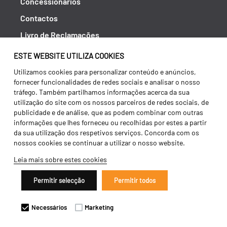
Concessionários
Contactos
Livro de Reclamações
Política de Privacidade
ESTE WEBSITE UTILIZA COOKIES
Canal de Denúncias (RGPC)
Utilizamos cookies para personalizar conteúdo e anúncios,
fornecer funcionalidades de redes sociais e analisar o nosso
Termos e condições
tráfego. Também partilhamos informações acerca da sua
utilização do site com os nossos parceiros de redes sociais, de
publicidade e de análise, que as podem combinar com outras
informações que lhes forneceu ou recolhidas por estes a partir
da sua utilização dos respetivos serviços. Concorda com os
nossos cookies se continuar a utilizar o nosso website.
Leia mais sobre estes cookies
Permitir selecção
Permitir todos
Copyright 2026 ©
Galucho
Necessários
Marketing