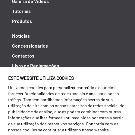
Galeria de Vídeos
Tutoriais
Produtos
Notícias
Concessionários
Contactos
Livro de Reclamações
Política de Privacidade
ESTE WEBSITE UTILIZA COOKIES
Canal de Denúncias (RGPC)
Utilizamos cookies para personalizar conteúdo e anúncios,
fornecer funcionalidades de redes sociais e analisar o nosso
Termos e condições
tráfego. Também partilhamos informações acerca da sua
utilização do site com os nossos parceiros de redes sociais, de
publicidade e de análise, que as podem combinar com outras
informações que lhes forneceu ou recolhidas por estes a partir
da sua utilização dos respetivos serviços. Concorda com os
nossos cookies se continuar a utilizar o nosso website.