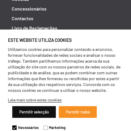
Concessionários
Contactos
Livro de Reclamações
Política de Privacidade
ESTE WEBSITE UTILIZA COOKIES
Canal de Denúncias (RGPC)
Utilizamos cookies para personalizar conteúdo e anúncios,
fornecer funcionalidades de redes sociais e analisar o nosso
Termos e condições
tráfego. Também partilhamos informações acerca da sua
utilização do site com os nossos parceiros de redes sociais, de
publicidade e de análise, que as podem combinar com outras
informações que lhes forneceu ou recolhidas por estes a partir
da sua utilização dos respetivos serviços. Concorda com os
nossos cookies se continuar a utilizar o nosso website.
Leia mais sobre estes cookies
Permitir selecção
Permitir todos
Copyright 2026 ©
Galucho
Necessários
Marketing